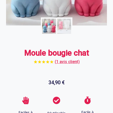
Moule bougie chat
(
1
avis client)
1
sur
5
notation
Noté
5.00
basé
client
sur
34,90
€
Facile à
Faciles à