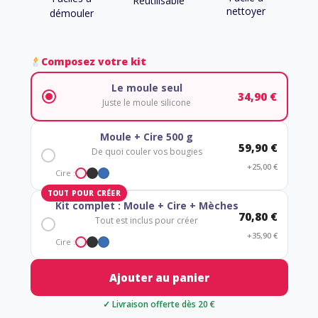
Réutilisable
nettoyer
démouler
Composez votre kit
Le moule seul
34,90 €
Juste le moule silicone
Moule + Cire 500 g
59,90 €
De quoi couler vos bougies
+25,00 €
Cire :
TOUT POUR CRÉER
Kit complet : Moule + Cire + Mèches
70,80 €
Tout est inclus pour créer
+35,90 €
Cire :
Ajouter au panier
✓ Livraison offerte dès 20 €