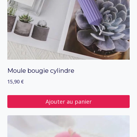
peuvent
être
choisies
sur
la
page
du
Moule bougie cylindre
produit
15,90
€
Ajouter au panier