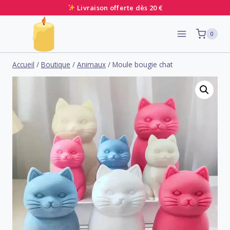
Livraison offerte dès 20 €
Aller
0
au
contenu
Accueil
/
Boutique
/
Animaux
/
Moule bougie chat