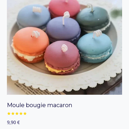
Moule bougie macaron
sur
9,90
€
Note
5.00
5