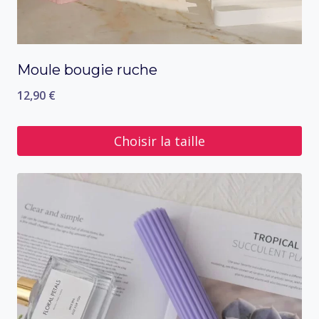
Moule bougie ruche
12,90
€
Choisir la taille
Ce
produit
a
plusieurs
variations.
Les
options