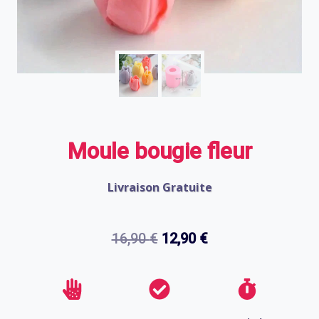
Moule bougie fleur
Livraison Gratuite
Le
Le
16,90
€
12,90
€
prix
prix
initial
actuel