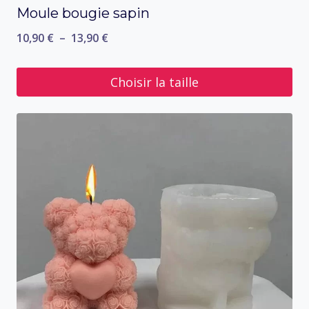
Moule bougie sapin
Plage
10,90
€
–
13,90
€
de
prix :
Choisir la taille
10,90 €
Ce
à
produit
13,90 €
a
plusieurs
variations.
Les
options
peuvent
être
choisies