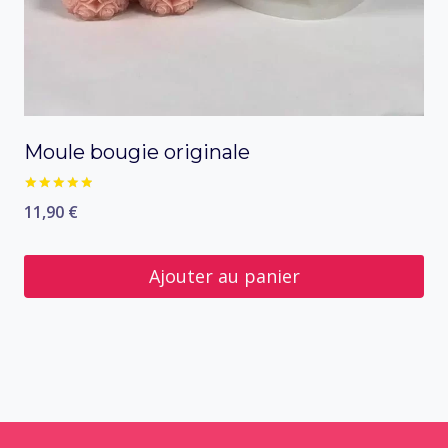
sur
la
page
du
Moule bougie originale
produit
sur
11,90
€
Note
5.00
5
Ajouter au panier