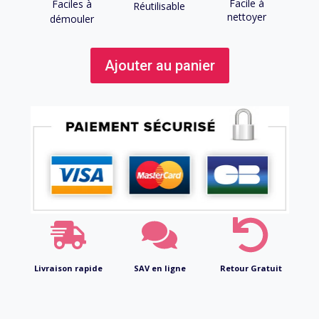
était :
est :
Facile à
Faciles à
Réutilisable
nettoyer
démouler
16,90 €.
12,90 €.
Ajouter au panier
Livraison rapide
SAV en ligne
Retour Gratuit