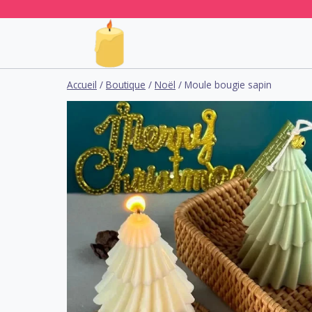
Aller
au
contenu
Accueil
/
Boutique
/
Noël
/
Moule bougie sapin