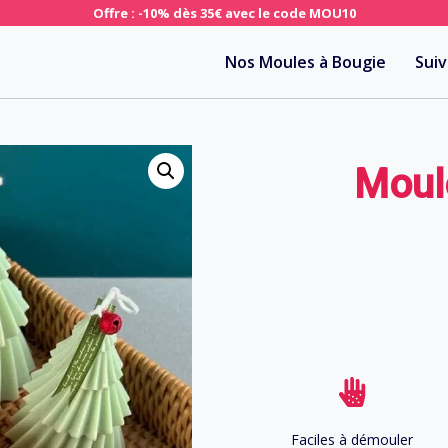
Offre : -10% dès 35€ avec le code MOU10
Nos Moules à Bougie
Sui
Moul
Faciles à démouler