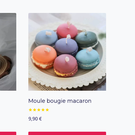
e
Moule bougie macaron
sur
9,90
€
Note
5.00
5