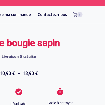
vre ma commande
Contactez-nous
0
e bougie sapin
Livraison Gratuite
Plage
10,90
€
–
13,90
€
de
prix :
10,90 €
Facile à nettoyer
Réutilisable