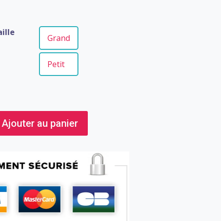
à
13,90 €
ille
Grand
Petit
Ajouter au panier